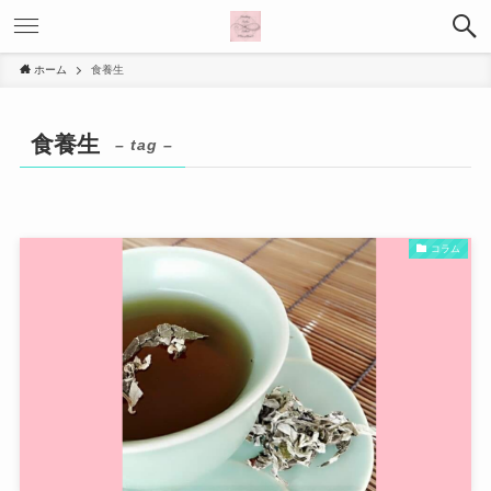
ホーム
食養生
食養生
– tag –
コラム