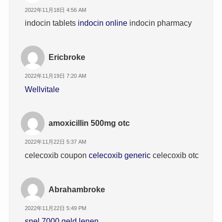
2022年11月18日 4:56 AM
indocin tablets
indocin online
indocin pharmacy
Ericbroke
2022年11月19日 7:20 AM
Wellvitale
amoxicillin 500mg otc
2022年11月22日 5:37 AM
celecoxib coupon
celecoxib generic
celecoxib otc
Abrahambroke
2022年11月22日 5:49 PM
snel 7000 geld lenen