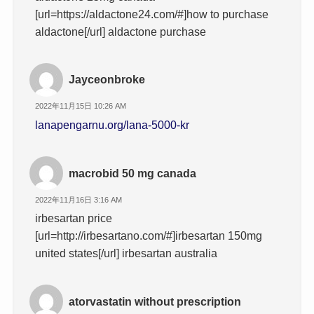
[url=https://aldactone24.com/#]how to purchase
aldactone[/url] aldactone purchase
Jayceonbroke
2022年11月15日 10:26 AM
lanapengarnu.org/lana-5000-kr
macrobid 50 mg canada
2022年11月16日 3:16 AM
irbesartan price
[url=http://irbesartano.com/#]irbesartan 150mg
united states[/url] irbesartan australia
atorvastatin without prescription