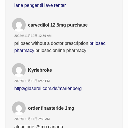
lane penger til lave renter
carvedilol 12.5mg purchase
2022年11月12日 12:39 AM
prilosec without a doctor prescription
prilosec
pharmacy
prilosec online pharmacy
Kyriebroke
2022年11月12日 5:43 PM
http://glaserei.com.de/marienberg
order finasteride 1mg
2022年11月14日 2:50 AM
aldactone 25mg canada