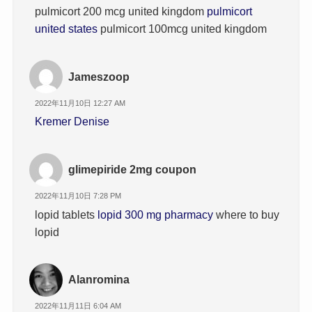
pulmicort 200 mcg united kingdom
pulmicort
united states
pulmicort 100mcg united kingdom
Jameszoop
2022年11月10日 12:27 AM
Kremer Denise
glimepiride 2mg coupon
2022年11月10日 7:28 PM
lopid tablets
lopid 300 mg pharmacy
where to buy
lopid
Alanromina
2022年11月11日 6:04 AM